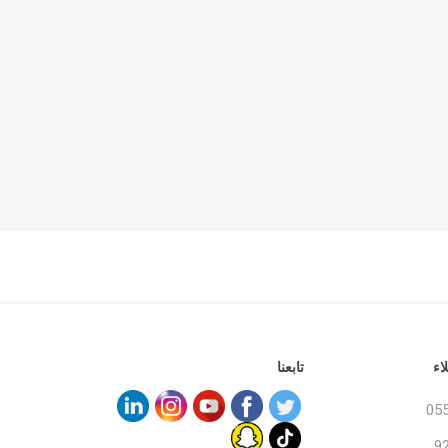
اء
تابعنا
05
9