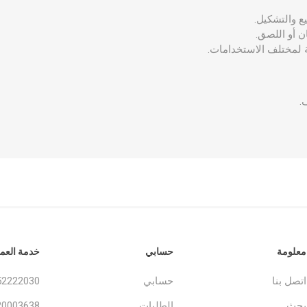
 والتشكيل.
 أو اللصق.
 لمختلف الاستخدامات.
.
معلومة
حسابي
خدمة العمل
اتصل بنا
حسابي
52222030
بحث
الطلبات
20003638