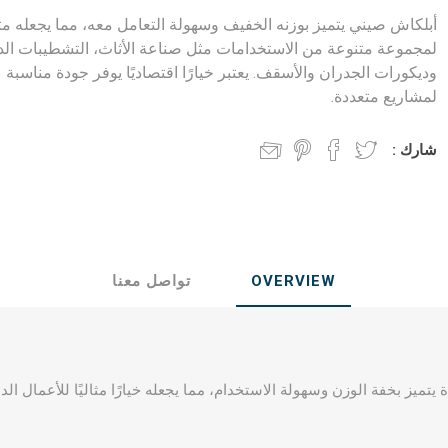
ول جندال
الواح فلندي
أبلكاش صيني يتميز بوزنه الخفيف وسهولة التعامل معه، مما يجعله مثال
لمجموعة متنوعة من الاستخدامات مثل صناعة الأثاث، التشطيبات الدا
ي
ابلكاش
وديكورات الجدران والأسقف. يعتبر خيارًا اقتصاديًا يوفر جودة مناسبة
لمشاريع متعددة.
جحي
شارك :
OVERVIEW
تواصل معنا
وب على البارد
تميز بخفة الوزن وسهولة الاستخدام، مما يجعله خيارًا مثاليًا للأعمال الد