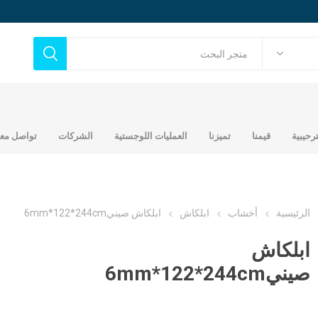
ترحيبية
قيمنا
تميزنا
العمليات اللوجستية
الشركات
تواصل معن
الرئيسية
أخشاب
ابلكاش
ابلكاش صيني6mm*122*244cm
ابلكاش
ح
حديد تجاري
أخشاب
صيني6mm*122*244cm
حديد عماني جندال
مصنع شركة عالم التطور
ك
بلايود مدهون
العربي للحديد
اتي
خشب مرابيع 