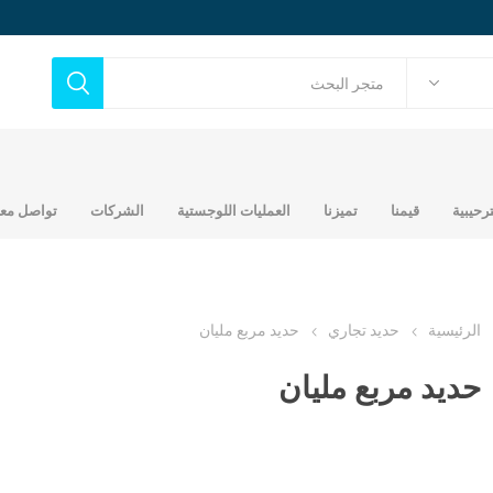
ترحيبية
قيمنا
تميزنا
العمليات اللوجستية
الشركات
تواصل معن
الرئيسية
حديد تجاري
حديد مربع مليان
حديد مربع مليان
ح
حديد تجاري
أخشاب
حديد عماني جندال
مصنع شركة عالم التطور
ك
بلايود مدهون
العربي للحديد
اتي
خشب مرابيع 