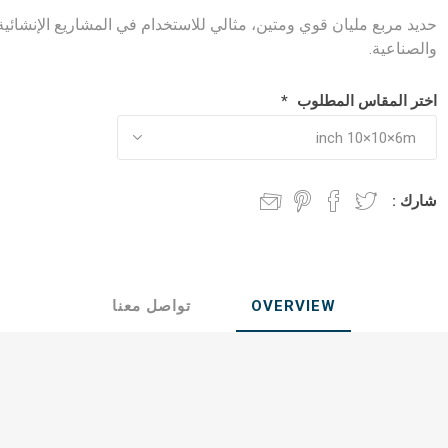
ول جندال
الواح فلندي
حديد مربع مليان قوي ومتين، مثالي للاستخدام في المشاريع الإنشائية
والصناعية.
ي
ابلكاش
اختر المقاس المطلوب
*
جحي
شارك :
OVERVIEW
تواصل معنا
وب على البارد