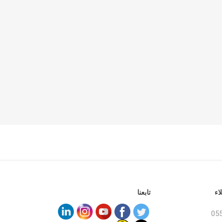
اء
تابعنا
05