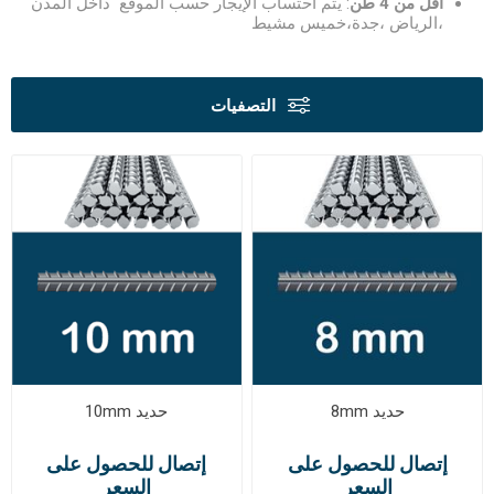
أقل من 4 طن
: يتم احتساب الإيجار حسب الموقع داخل المدن
،الرياض ،جدة،خميس مشيط
التصفيات
حديد 8mm
حديد 10mm
إتصال للحصول على
إتصال للحصول على
السعر
السعر